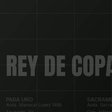
REY DE COP
PARA UNO
SACRAM
Avda. Mariscal López 1499 
Avda. Sacr
Asunción, PY
Cap. Alfon