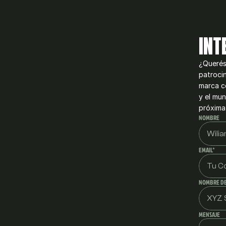
INT
¿Querés 
patrocin
marca c
y el mun
próxima
NOMBRE
EMAIL*
NOMBRE DE
MENSAJE