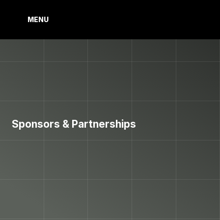
MENU
MENU
Sponsors & Partnerships
C
L
U
B
O
L
I
M
P
S
P
O
N
S
O
R
S