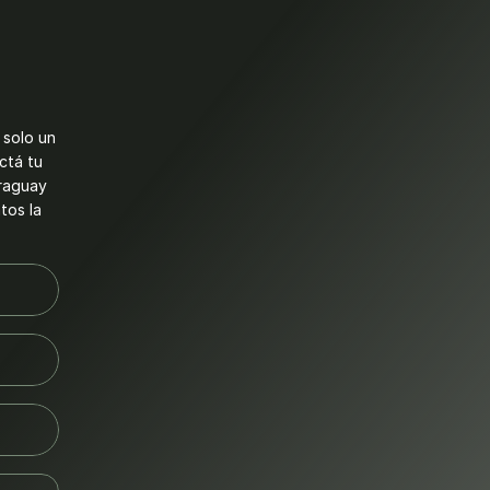
solo un 
ctá tu 
raguay 
os la 