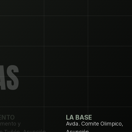
AS
ENTO
LA BASE
amento y 
Avda. Comite Olimpico, 
so Tuñón, Asunción
Asunción