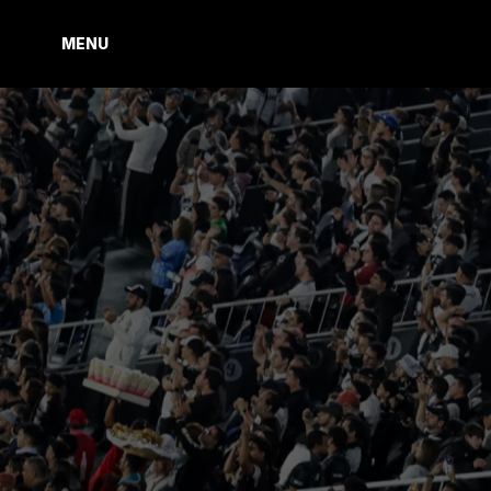
MENU
MENU
C
O
N
T
A
C
T
Á
C
N
O
S
O
T
R
O
S