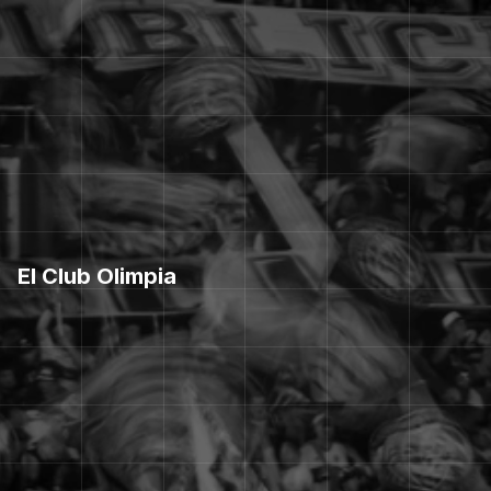
El Club Olimpia
T
R
I
C
A
M
P
E
Ó
N
D
E
A
M
É
R
I
C
A
Y
C
A
M
P
E
Ó
N
D
E
L
M
U
N
D
O
.