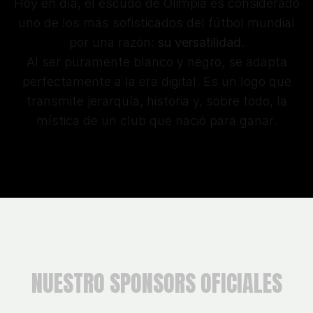
Hoy en día, el escudo de Olimpia es considerado
uno de los más sofisticados del fútbol mundial
por una razón:
su versatilidad
.
Al ser puramente blanco y negro, se adapta
perfectamente a la era digital. Es un logo que
transmite jerarquía, historia y, sobre todo, la
mística de un club que nació para ganar.
NUESTRO SPONSORS OFICIALES